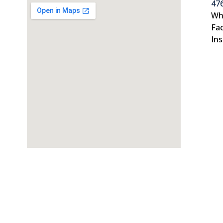
476
Wh
Fa
In