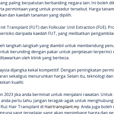
ang paling berpatutan berbanding negara lain. Ini boleh d
erta permintaan yang untuk prosedur tersebut. Harga tan
ukan dan kaedah tanaman yang dipilih.
Unit Transplant (FUT) dan Follicular Unit Extraction (FUE). 
 berisiko daripada kaedah FUT, yang melibatkan pengambil
leh langkah-langkah yang diambil untuk membendung penul
 untuk berunding dengan pakar untuk penjelasan terperinc
tawarkan oleh klinik yang berbeza.
aysia dijangka kekal kompetitif. Dengan peningkatan perm
ran sekaligus menurunkan harga. Selain itu, teknologi da
kan kualiti.
n 2023 jika anda berminat untuk menjalani rawatan. Untu
anda perlu tahu. Jangan teragak-agak untuk menghubungi D
 Ruz Hair Transplant di
Hairtransplant.my
. Anda juga bole
engguna yang terpelajar yang akan menimbang harga dan p