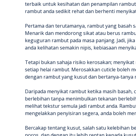
terbaik untuk kesihatan dan penampilan rambu
rambut anda sedikit rehat dan berhenti menyika
Pertama dan terutamanya, rambut yang basah sa
Menarik dan mendorong sikat atau berus rambu
keguguran rambut pada masa panjang. Jadi, jik
anda kelihatan semakin nipis, kebiasaan menyi
Tetapi bukan sahaja risiko kerosakan; menyikat
setiap helai rambut. Merosakkan cuticle boleh m
dengan rambut yang kusut dan bertanya-tanya 
Daripada menyikat rambut ketika masih basah,
berlebihan tanpa menimbulkan tekanan berlebi
melihat tekstur semula jadi rambut anda. Rambu
mengelakkan penyisiran segera, anda boleh men
Bercakap tentang kusut, salah satu kelebihan b
poros, dan dengan itu lebih rentan kepada kusu