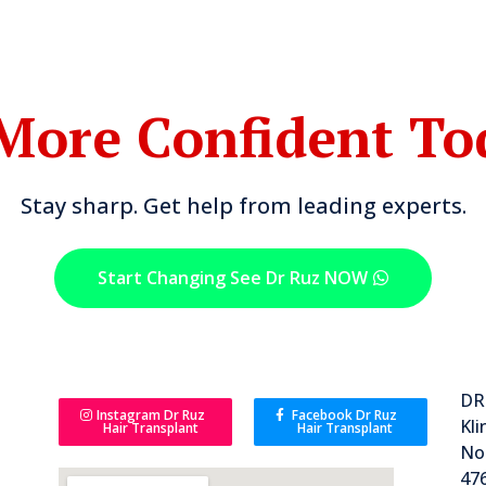
More Confident To
Stay sharp. Get help from leading experts.
Start Changing See Dr Ruz NOW
DR
Instagram Dr Ruz
Facebook Dr Ruz
Kli
Hair Transplant
Hair Transplant
No 
476