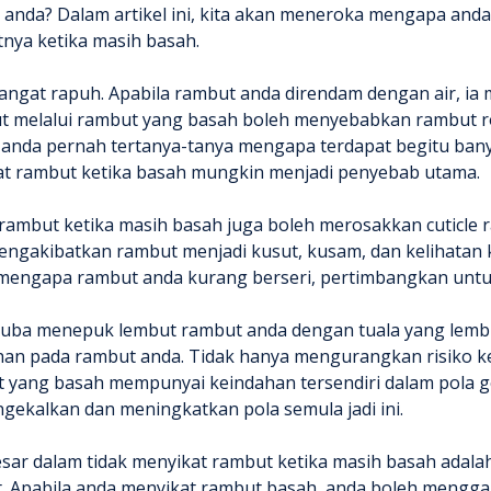
t anda? Dalam artikel ini, kita akan meneroka mengapa a
tnya ketika masih basah.
ngat rapuh. Apabila rambut anda direndam dengan air, ia
t melalui rambut yang basah boleh menyebabkan rambut r
a anda pernah tertanya-tanya mengapa terdapat begitu ban
kat rambut ketika basah mungkin menjadi penyebab utama.
 rambut ketika masih basah juga boleh merosakkan cuticle
engakibatkan rambut menjadi kusut, kusam, dan kelihatan ku
mengapa rambut anda kurang berseri, pertimbangkan untu
 cuba menepuk lembut rambut anda dengan tuala yang lemb
han pada rambut anda. Tidak hanya mengurangkan risiko k
t yang basah mempunyai keindahan tersendiri dalam pola g
gekalkan dan meningkatkan pola semula jadi ini.
esar dalam tidak menyikat rambut ketika masih basah adal
t. Apabila anda menyikat rambut basah, anda boleh mengga