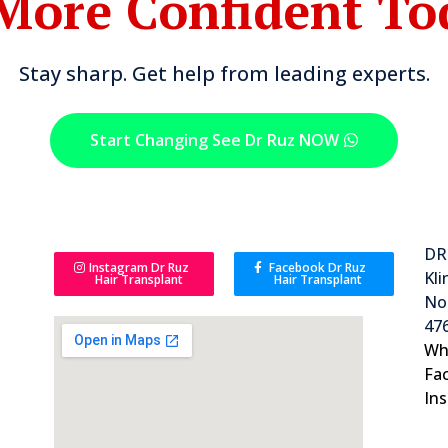
More Confident To
Stay sharp. Get help from leading experts.
Start Changing See Dr Ruz NOW
DR
Instagram Dr Ruz
Facebook Dr Ruz
Kli
Hair Transplant
Hair Transplant
No 
476
Wh
Fa
In