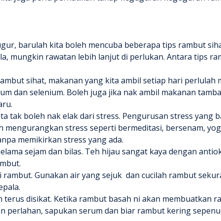
ugur
, barulah kita boleh mencuba beberapa tips rambut siha
 mungkin rawatan lebih lanjut di perlukan. Antara tips ra
ambut sihat, makanan yang kita ambil setiap hari perlulah 
esium dan selenium. Boleh juga jika nak ambil makanan tamba
aru.
kita tak boleh nak elak dari stress. Pengurusan stress y
leh mengurangkan stress seperti bermeditasi, bersenam, yog
tanpa memikirkan stress yang ada.
 selama sejam dan bilas. Teh hijau sangat kaya dengan an
ambut.
i rambut. Gunakan air yang sejuk dan cucilah rambut seku
epala.
n terus disikat. Ketika rambut basah ni akan membuatkan 
n perlahan, sapukan serum dan biar rambut kering sepenu