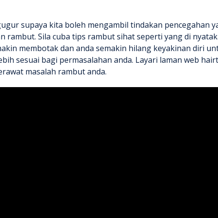
gugur
supaya kita boleh mengambil tindakan pencegahan y
mbut. Sila cuba tips rambut sihat seperti yang di nyatakan
kin membotak dan anda semakin hilang keyakinan diri unt
ebih sesuai bagi permasalahan anda. Layari laman web hai
merawat masalah rambut anda.