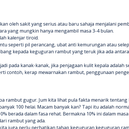
kan oleh sakit yang serius atau baru sahaja menjalani pem
ara yang mungkin hanya mengambil masa 3-4 bulan.
h kalenjar tiroid.
u seperti pil perancang, ubat anti kemurungan atau selep
mbang kepada keguguran rambut yang teruk jika ada antara
terjadi pada kanak-kanak, jika penjagaan kulit kepala adalah 
rti contoh, kerap mewarnakan rambut, penggunaan penge
pa rambut gugur
. Jum kita lihat pula fakta menarik tentang
banyak 100 helai. Macam banyak kan? Tapi itu adalah normal
0% berada dalam fasa rehat. Bermakna 10% ini dalam masa
ari rambut yang ada.
 kita juga perlu perhatikan tahap keguguran keguguran ramb