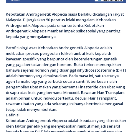
Kebotakan Androgenetik Alopecia biasa berlaku dikalangan rakyat
Malaysia. Dijangkakan 50 peratus lelaki mengalami Kebotakan
Androgenetik Alopecia pada umur tertentu. Kebotakan
Androgenetik Alopecia memberi impak psikososial yang penting
kepada yang mengalaminya.
Patofisiologi asas Kebotakan Androgenetik Alopecia adalah
melibatkan proses pengecilan folikel rambut kulit kepala di
kawasan spesifik yang berpunca oleh kecenderungan genetik
yang juga berkaitan dengan hormon. Bukti terkini menunjukkan
bahawa sejenis hormon yang dipanggil dihydrotestosterone (DHT)
adalah hormon yang dimaksudkan. Pada masa ini, satu-satunya
agen farmakologi yang terbukti secara saintifik berkesan ialah
pengambilan ubat makan yang bernama Finasteride dan ubat yang
di sapu atas kulit yang bernama Minoxidil. Rawatan Hair Transplant
adalah pilihan untuk individu tertentu. Kecuali Hair Transplant,
rawatan ubatan yang ada sekarang ini hanya bertindak mengawal
tetapi tidak menyembuhkan.
Definisi
Kebotakan Androgenetik Alopecia adalah keadaan yang ditentukan
oleh faktor genetik yang menyebabkan rambut menjadi sensitif
kepada hormon DHT lalu menyebabkan rambut menjedi semakin